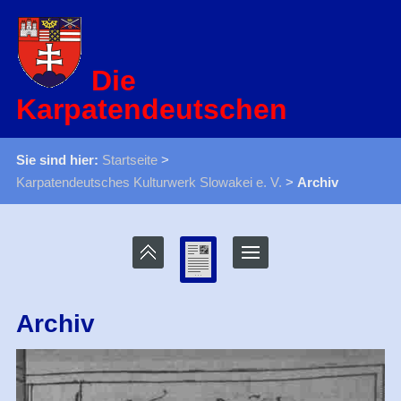
Die
Karpatendeutschen
Sie sind hier:
Startseite
>
Karpatendeutsches Kulturwerk Slowakei e. V.
>
Archiv
Archiv